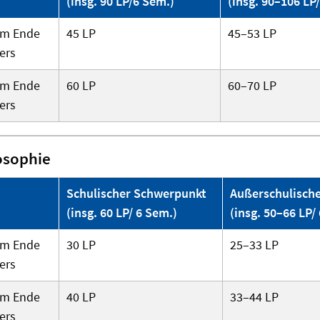
(insg. 90 LP/6 Sem.)
(insg. 90–106 LP
um Ende
45 LP
45–53 LP
ers
um Ende
60 LP
60–70 LP
ers
osophie
Schulischer Schwerpunkt
Außerschulisch
(insg. 60 LP/ 6 Sem.)
(insg. 50–66 LP/
um Ende
30 LP
25–33 LP
ers
um Ende
40 LP
33–44 LP
ers