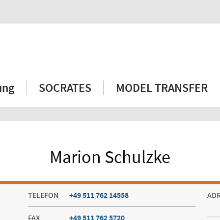
ung
SOCRATES
MODEL TRANSFER
Marion Schulzke
TELEFON
+49 511 762 14558
AD
FAX
+49 511 762 5720