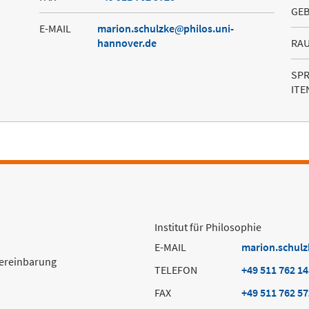
GE
E-MAIL
marion.schulzke
philos.uni-
hannover.de
RA
SP
ITE
Institut für Philosophie
E-MAIL
marion.schulz
Vereinbarung
TELEFON
+49 511 762 1
FAX
+49 511 762 5