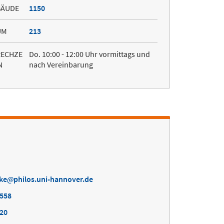
BÄUDE
1150
UM
213
RECHZE
Do. 10:00 - 12:00 Uhr vormittags und
N
nach Vereinbarung
ke
philos.uni-hannover.de
4558
720